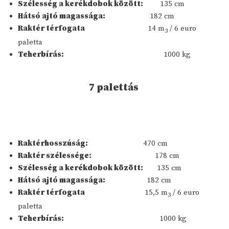
Szélesség a kerékdobok között:
135 cm
Hátsó ajtó magassága:
182 cm
Raktér térfogata
14 m
/ 6 euro
3
paletta
Teherbírás:
1000 kg
7 palettás
Raktérhosszúság:
470 cm
Raktér szélessége:
178 cm
Szélesség a kerékdobok között:
135 cm
Hátsó ajtó magassága:
182 cm
Raktér térfogata
15,5 m
/ 6 euro
3
paletta
Teherbírás:
1000 kg