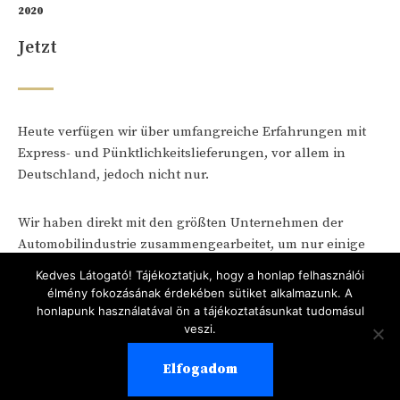
2020
Jetzt
Heute verfügen wir über umfangreiche Erfahrungen mit
Express- und Pünktlichkeitslieferungen, vor allem in
Deutschland, jedoch nicht nur.
Wir haben direkt mit den größten Unternehmen der
Automobilindustrie zusammengearbeitet, um nur einige
zu nennen: Bosch, Volkswagen Group, BMW, Mercedes-
Kedves Látogató! Tájékoztatjuk, hogy a honlap felhasználói
Benz usw.
élmény fokozásának érdekében sütiket alkalmazunk. A
honlapunk használatával ön a tájékoztatásunkat tudomásul
veszi.
Elfogadom
Design by Red Fly Design
| Copyright 2020